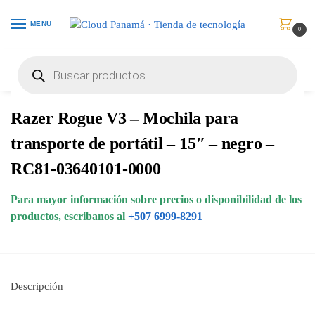
MENU
0
Inicio
Maletines
Mochilas
Razer Rogue V3 – Mochila para transporte de portátil – 15″ – negro – RC81-03640101-0000
/
/
/
Razer Rogue V3 – Mochila para
transporte de portátil – 15″ – negro –
RC81-03640101-0000
Para mayor información sobre precios o disponibilidad de los
productos, escribanos al
+507 6999-8291
Descripción