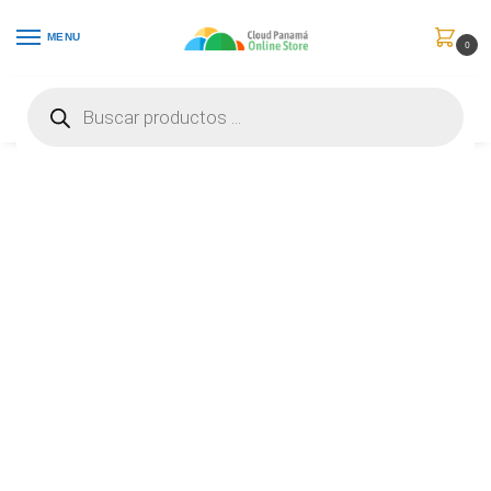
MENU
0
Inicio
Celulares
Celulares Desbloqueados
Apple iPhone 14 Pro – Cellular phone – 4G – iOS – 128GB – 6.1in – Silver – MQ023BE/A
/
/
/