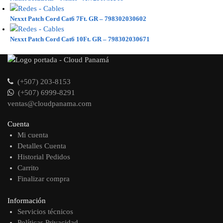
Nexxt Patch Cord Cat6 7Ft. GR – 798302030602
Nexxt Patch Cord Cat6 10Ft. GR – 798302030671
(+507) 203-8153
(+507) 6999-8291
ventas@cloudpanama.com
Cuenta
Mi cuenta
Detalles Cuenta
Historial Pedidos
Carrito
Finalizar compra
Información
Servicios técnicos
Políticas Privacidad