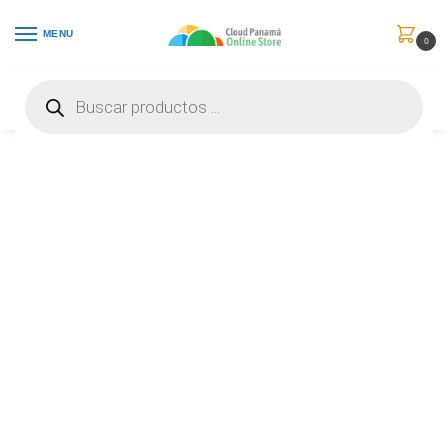
MENU
0
Inicio
Celulares
Accesorios
Belkin BOOST CHARGE – Cable USB – 24 pin USB-C (M) a 24 pin USB-C (M) – 1 m – negro – CAB003bt1MBK
/
/
/