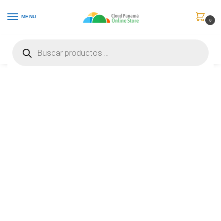
MENU
0
Inicio
Consumibles y Media
Cartuchos de Toner e Ink-Jet
Canon CL-141 – 8 ml – color (cian, magenta, amarillo) – original – cartucho de tinta – para PIXMA MG2110, MG3210, MG3610, MG4110, MX371, MX391, MX431, MX451, MX471, MX511, MX521 – 5203B001AA
/
/
/