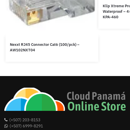
Klip Xtreme P
Waterproof – 4
KPA-460
Nexxt RJ45 Connector Cat6 (100/pck) –
AW102NXT04
(+507) 203-8153
(+507) 6999-8291