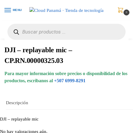
MENU
0
Inicio
Audio y Video
Micrófonos
DJI – replayable mic – CP.RN.00000325.03
/
/
/
DJI – replayable mic –
CP.RN.00000325.03
Para mayor información sobre precios o disponibilidad de los
productos, escribanos al
+507 6999-8291
Descripción
DJI – replayable mic
No hay valoraciones aún.