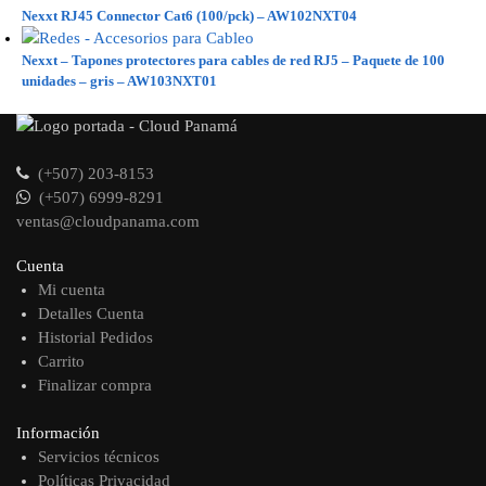
Nexxt RJ45 Connector Cat6 (100/pck) – AW102NXT04
Nexxt – Tapones protectores para cables de red RJ5 – Paquete de 100
unidades – gris – AW103NXT01
(+507) 203-8153
(+507) 6999-8291
ventas@cloudpanama.com
Cuenta
Mi cuenta
Detalles Cuenta
Historial Pedidos
Carrito
Finalizar compra
Información
Servicios técnicos
Políticas Privacidad