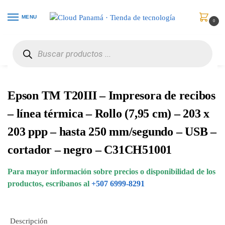
MENU
0
Inicio
Puntos de Venta
Impresoras para Recibos
Epson TM T20III – Impresora de recibos – línea térmica – Rollo (7,95 cm) – 203 x 203 ppp – hasta 250 mm/segundo – USB – cortador – negro – C31CH51001
/
/
/
Epson TM T20III – Impresora de recibos
– línea térmica – Rollo (7,95 cm) – 203 x
203 ppp – hasta 250 mm/segundo – USB –
cortador – negro – C31CH51001
Para mayor información sobre precios o disponibilidad de los
productos, escribanos al
+507 6999-8291
Descripción