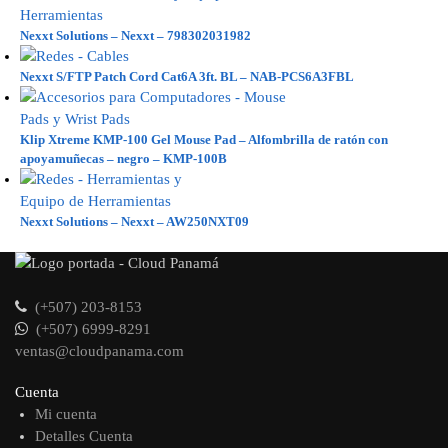
Nexxt Solutions – Nexxt – 798302031982
Nexxt S/FTP Patch Cord Cat6A 3ft. BL – NAB-PCS6A3FBL
Klip Xtreme KMP-100 Gel Mouse Pad – Alfombrilla de ratón con
apoyamuñecas – negro – KMP-100B
Nexxt Solutions – Nexxt – AW250NXT09
(+507) 203-8153
(+507) 6999-8291
ventas@cloudpanama.com
Cuenta
Mi cuenta
Detalles Cuenta