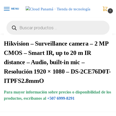
MENU
0
Inicio
Vigilancia de Video
Cámaras Análogas
Hikvision – Surveillance camera – 2 MP CMOS – Smart IR, up to 20 m IR distance – Audio, built-in mic – Resolución 1920 × 1080 – DS-2CE76D0T-ITPFS2.8mmO
/
/
/
Hikvision – Surveillance camera – 2 MP
CMOS – Smart IR, up to 20 m IR
distance – Audio, built-in mic –
Resolución 1920 × 1080 – DS-2CE76D0T-
ITPFS2.8mmO
Para mayor información sobre precios o disponibilidad de los
productos, escribanos al
+507 6999-8291