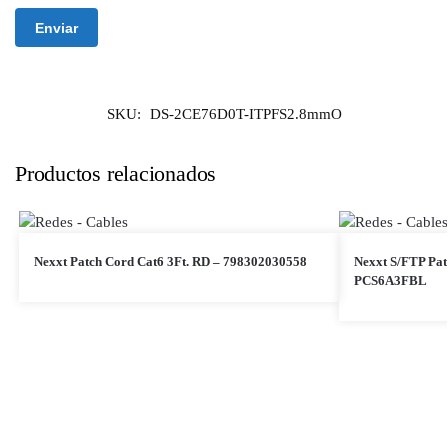
SKU:
DS-2CE76D0T-ITPFS2.8mmO
Productos relacionados
Nexxt Patch Cord Cat6 3Ft. RD – 798302030558
Nexxt S/FTP Pat
PCS6A3FBL