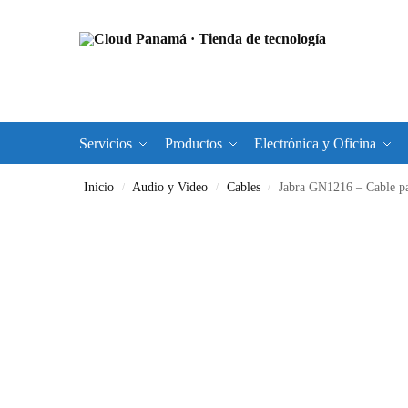
Servicios
Productos
Electrónica y Oficina
Inicio
Audio y Video
Cables
Jabra GN1216 – Cable para aur
/
/
/