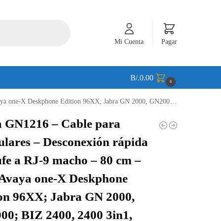
Mi Cuenta
Pagar
B/.
0.00
0
ion 96XX; Jabra GN 2000, GN2000; BIZ 2400, 2400 3in1, GN2000 – 88001-03
a GN1216 – Cable para
ulares – Desconexión rápida
fe a RJ-9 macho – 80 cm –
 Avaya one-X Deskphone
on 96XX; Jabra GN 2000,
0; BIZ 2400, 2400 3in1,