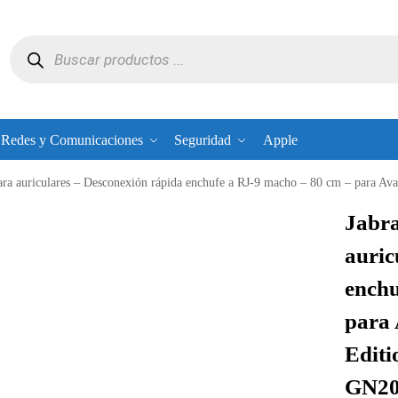
Redes y Comunicaciones
Seguridad
Apple
iculares – Desconexión rápida enchufe a RJ-9 macho – 80 cm – para Avaya one-X Deskphone Edit
Jabr
auric
enchu
para
Editi
GN200