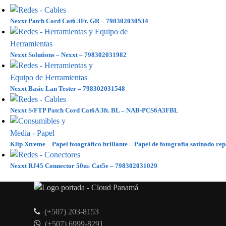
Nexxt Patch Cord Cat6 3Ft. GR – 798302030534
Nexxt Solutions – Nexxt – 798302031982
Nexxt Basic Lan Tester – 798302031548
Nexxt S/FTP Patch Cord Cat6A 3ft. BL – NAB-PCS6A3FBL
Klip Xtreme – Papel fotográfico brillante – Papel de fotografía satinado re
Nexxt RJ45 Connector 50u» Cat5e – 798302031029
(+507) 203-8153
(+507) 6999-8291