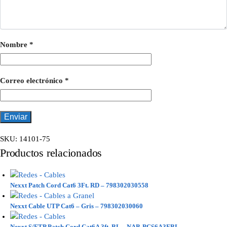
Nombre
*
Correo electrónico
*
SKU:
14101-75
Productos relacionados
Nexxt Patch Cord Cat6 3Ft. RD – 798302030558
Nexxt Cable UTP Cat6 – Gris – 798302030060
Nexxt S/FTP Patch Cord Cat6A 3ft. BL – NAB-PCS6A3FBL