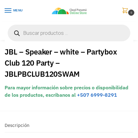
MENU
0
Inicio
Audio y Video
Parlantes / Bocinas / Cornetas
JBL – Speaker – white – Partybox Club 120 Party – JBLPBCLUB120SWAM
/
/
/
JBL – Speaker – white – Partybox
Club 120 Party –
JBLPBCLUB120SWAM
Para mayor información sobre precios o disponibilidad
de los productos, escribanos al
+507 6999-8291
Descripción