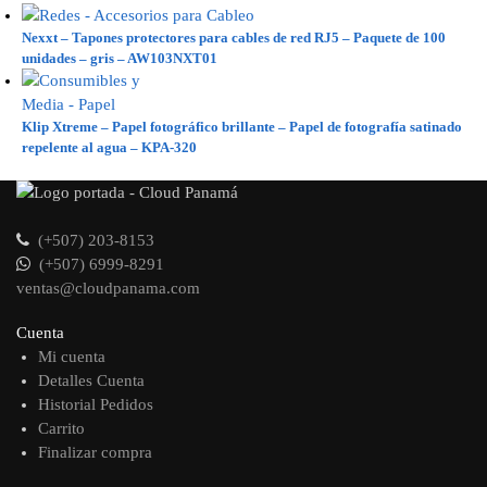
Nexxt – Tapones protectores para cables de red RJ5 – Paquete de 100
unidades – gris – AW103NXT01
Klip Xtreme – Papel fotográfico brillante – Papel de fotografía satinado
repelente al agua – KPA-320
(+507) 203-8153
(+507) 6999-8291
ventas@cloudpanama.com
Cuenta
Mi cuenta
Detalles Cuenta
Historial Pedidos
Carrito
Finalizar compra