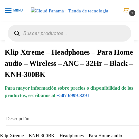
MENU
0
Inicio
Audio y Video
Auriculares
Klip Xtreme – Headphones – Para Home audio – Wireless – ANC – 32Hr – Black – KNH-300BK
/
/
/
Klip Xtreme – Headphones – Para Home
audio – Wireless – ANC – 32Hr – Black –
KNH-300BK
Para mayor información sobre precios o disponibilidad de los
productos, escribanos al
+507 6999-8291
Descripción
Klip Xtreme – KNH-300BK – Headphones – Para Home audio –